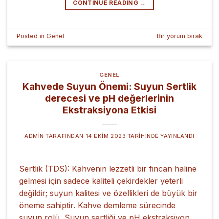
CONTINUE READING
→
Posted in
Genel
Bir yorum bırak
GENEL
Kahvede Suyun Önemi: Suyun Sertlik
derecesi ve pH değerlerinin
Ekstraksiyona Etkisi
ADMIN
TARAFINDAN
14 EKIM 2023
TARIHINDE YAYINLANDI
Sertlik (TDS): Kahvenin lezzetli bir fincan haline
gelmesi için sadece kaliteli çekirdekler yeterli
değildir; suyun kalitesi ve özellikleri de büyük bir
öneme sahiptir. Kahve demleme sürecinde
suyun rolü, Suyun sertliği ve pH ekstraksiyon