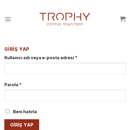
İçeriğe
atla
GIRIŞ YAP
Kullanıcı adı veya e-posta adresi
*
Parola
*
Beni hatırla
GIRIŞ YAP