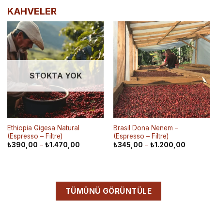
KAHVELER
STOKTA YOK
Ethiopia Gigesa Natural
Brasil Dona Nenem –
(Espresso – Filtre)
(Espresso – Filtre)
₺
390,00
–
₺
1.470,00
₺
345,00
–
₺
1.200,00
TÜMÜNÜ GÖRÜNTÜLE