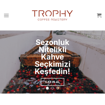
İçeriğe
atla
Sezonluk
Nitelikli
Kahve
Seçkimizi
Keşfedin!
SATIN AL