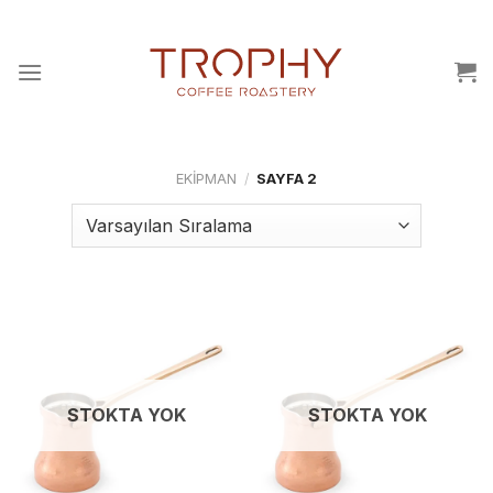
İçeriğe
atla
EKIPMAN
/
SAYFA 2
STOKTA YOK
STOKTA YOK