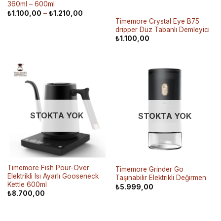
360ml – 600ml
₺
1.100,00
–
₺
1.210,00
Timemore Crystal Eye B75
dripper Düz Tabanlı Demleyici
₺
1.100,00
STOKTA YOK
STOKTA YOK
Timemore Fish Pour-Over
Timemore Grinder Go
Elektrikli Isı Ayarlı Gooseneck
Taşınabilir Elektrikli Değirmen
Kettle 600ml
₺
5.999,00
₺
8.700,00