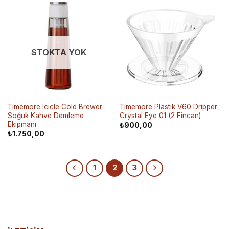
STOKTA YOK
Timemore Icicle Cold Brewer
Timemore Plastik V60 Dripper
Soğuk Kahve Demleme
Crystal Eye 01 (2 Fincan)
Ekipmanı
₺
900,00
₺
1.750,00
1
2
3